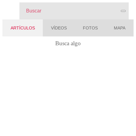
ARTÍCULOS
VÍDEOS
FOTOS
MAPA
La palabra "" no tiene resultados, inténtalo
Busca algo
con otra palabra clave.